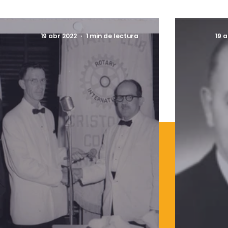
19 abr 2022
1 min de lectura
19 