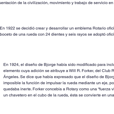
sentación de la civilización, movimiento y trabajo de servicio en
En 1922 se decidió crear y desarrollar un emblema Rotario ofici
boceto de una rueda con 24 dientes y seis rayos se adoptó ofic
En 1924, el diseño de Bjorge había sido modificado para inclu
elemento cuya adición se atribuye a Will R. Forker, del Club R
Ángeles. Se dice que había expresado que el diseño de Bjor
imposible la función de impulsar la rueda mediante un eje, por
quedaba inerte. Forker concebía a Rotary como una “fuerza viv
un chavetero en el cubo de la rueda, ésta se convierte en un