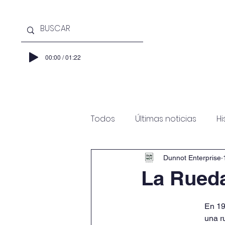
00:00 / 01:22
Inicio
Acerca de
Club
Todos
Últimas noticias
Hi
Dunnot Enterprise
La Rueda
En 19
una r