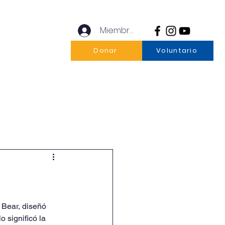
Miembros
Donar
Voluntario
21
Contacto
Otros Clubes
 Bear, diseñó 
 significó la 