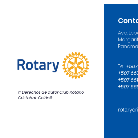
Cont
Ave. Esp
Margarit
Panam
Tel.:
+507
+507 66
+507 661
+507 66
© Derechos de autor Club Rotario
Cristobal-Colón®
rotaryc