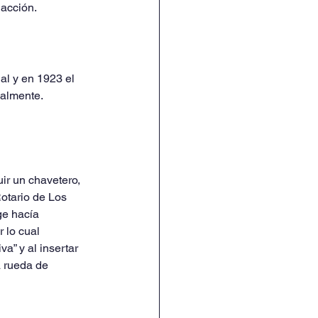
 acción.
al y en 1923 el 
ialmente.
ir un chavetero, 
otario de Los 
ge hacía 
 lo cual 
a” y al insertar 
a rueda de 