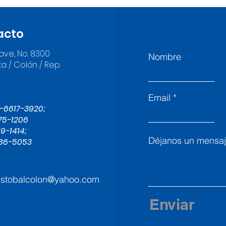
Pan
acto
ave, No. 8300
Nombre
a / Colón / Rep.
á
Email
-6617-3920;
75-1206
9-1414;
Déjanos un mensaje
86-5053
ristobalcolon@yahoo.com
Enviar