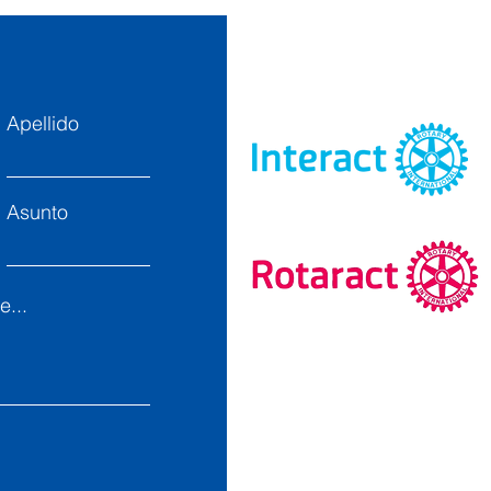
amá
Apellido
Facebook
Asunto
Twitter
...
Instagram
LinkedIn