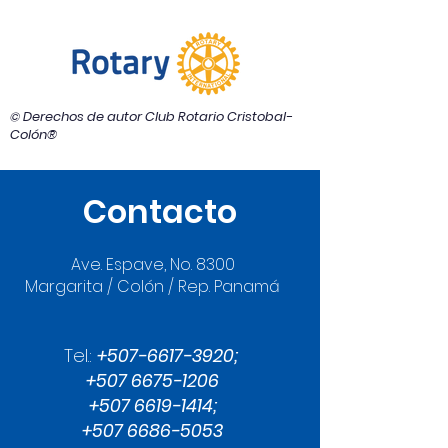
© Derechos de autor Club Rotario Cristobal-
Colón®
Contacto
Ave. Espave, No. 8300
Margarita / Colón / Rep. Panamá
Tel.:
+507-6617-3920
;
+507 6675-1206
+507 6619-1414
;
+507 6686-5053