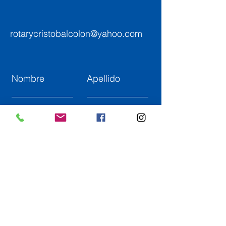
rotarycristobalcolon@yahoo.com
Nombre
Apellido
Email
Asunto
Déjanos un mensaje...
Enviar